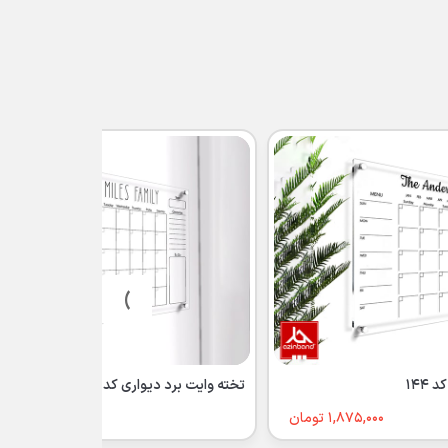
›
144
تخته وایت برد دیواری کد 120
1,875,000 تومان
1,875,000 تومان