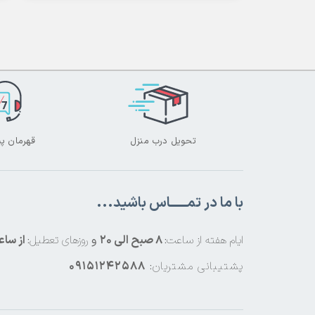
1, تومان
تحویل درب منزل
قهرمان پش
با ما در تمــــــاس باشید...
ایام هفته از ساعت:
8 صبح الی 20
و
روزهای تعطیل:
از ساعت 8 صبح
پشتیبانی مشتریان:
09151242588