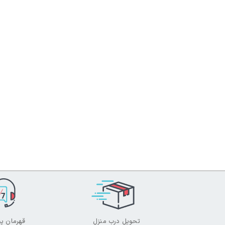
تحویل درب منزل
قهرمان پش