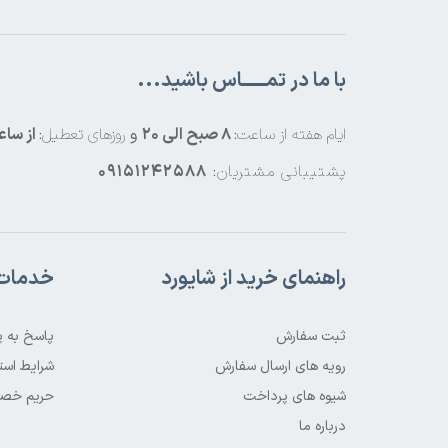
با ما در تمــــــاس باشید...
ایام هفته از ساعت:
8 صبح الی 20
و
روزهای تعطیل:
از ساعت 8 صبح
پشتیبانی مشتریان:
09151242588
راهنمای خرید از شایورد
خدمات 
ثبت سفارش
پاسخ به 
رویه های ارسال سفارش
شرایط است
شیوه های پرداخت
حریم خص
درباره ما